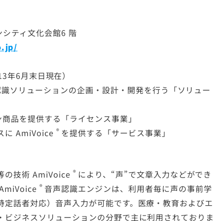
インシティ文化会館6 階
.jp/
2013年6月末日現在）
認識ソリューションの企画・設計・開発を行う「ソリュー
ン商品を提供する「ライセンス事業」
®
スに
AmiVoice
を提供する「サービス事業」
®
等の技術
AmiVoice
により、“声”で文章入力などができ
®
AmiVoice
音声認識エンジンは、利用者毎に声の事前学
特定話者対応）音声入力が可能です。医療・教育およびエ
・ビジネスソリューションの分野で主に利用されておりま