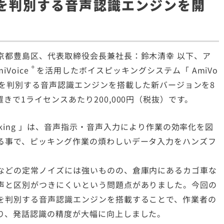
を判別する音声認識エンジンを開
京都豊島区、代表取締役会長兼社長：鈴木清幸 以下、ア
®
miVoice
を活用したボイスピッキングシステム「
AmiVo
を判別する音声認識エンジンを搭載した新バージョンを8
で1ライセンスあたり200,000円（税抜）です。
king
」は、音声指示・音声入力により作業の効率化を図
る事で、ピッキング作業の煩わしいデータ入力をハンズフ
などの定常ノイズには強いものの、倉庫内にあるカゴ車な
声と区別がつきにくいという問題点がありました。今回の
を判別する音声認識エンジンを搭載することで、作業者の
り、発話認識の精度が大幅に向上しました。