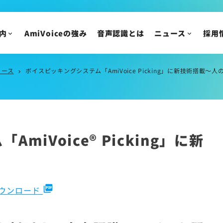
IR情報
ニュースリリース
トピックス
IRニュース
内
AmiVoiceの強み
音声認識とは
ニュース
採用
メディア掲載
株主・投資家の皆様
イベント・セミナー
IR資料/決算短信お
財務ハイライト
リース
ボイスピッキングシステム「AmiVoice Picking」に新技術搭
chevron_right
IRカレンダー
株主総会/株式関連
株価情報
ム「
AmiVoice® Picking
」に新
IRについてのご質問
picture_as_pdf
ダウンロード