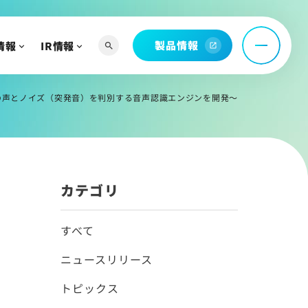
製品情報
情報
IR情報
search
open_in_new
へ
よび関連資料
載～人の声とノイズ（突発音）を判別する音声認識エンジンを開発～
情報
カテゴリ
すべて
ニュースリリース
トピックス