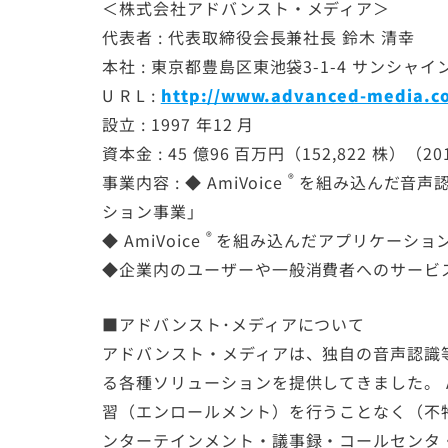
＜株式会社アドバンスト・メディア＞
代表者 : 代表取締役会長兼社長 鈴木 清幸
本社 : 東京都豊島区東池袋3-1-4 サンシャ
U R L :
http://www.advanced-media.co
設立 : 1997 年12 月
資本金 : 45 億96 百万円（152,822 株）（
®
事業内容 : ◆
AmiVoice
を組み込んだ音声
ション事業」
®
◆
AmiVoice
を組み込んだアプリケーショ
◆企業内のユーザーや一般消費者へのサービ
■アドバンスト･メディアについて
アドバンスト・メディアは、独自の音声認識
る各種ソリューションを提供してきました。
習（エンロールメント）を行うことなく（不
ンターテインメント・議事録・コールセンタ