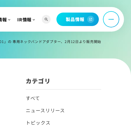
製品情報
情報
IR情報
search
open_in_new
へ
よび関連資料
WT01」の 専用ネックバンドアダプター、2月12日より販売開始
情報
カテゴリ
すべて
ニュースリリース
トピックス