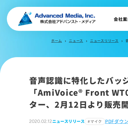
会社概要
トップメッセージ
会社案
会社沿革
サステナビリティ
ホーム
ニュース
ニュースリリース
chevron_right
chevron_right
chevron_right
音声認識に特化したバッ
「AmiVoice® Fron
ター、2月12日より販売
PDFダウ
ニュースリリース
2020.02.12
マイク