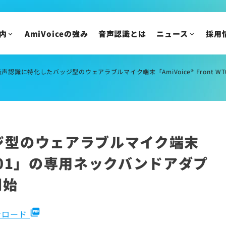
IR情報
ニュースリリース
トピックス
IRニュース
内
AmiVoiceの強み
音声認識とは
ニュース
採用
メディア掲載
株主・投資家の皆様
イベント・セミナー
IR資料/決算短信お
財務ハイライト
音声認識に特化したバッジ型のウェアラブルマイク端末「AmiVoice® Front 
IRカレンダー
株主総会/株式関連
株価情報
ジ型のウェアラブルマイク端末
IRについてのご質問
t WT01」の専用ネックバンドアダプ
開始
picture_as_pdf
ンロード