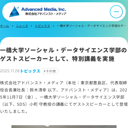
オウンドメディア
ニュース
ホーム
ニュース
トピックス
一橋大学ソーシャル・データサイエンス学部のゲストスピーカーとして、特別講義を実施
chevron_right
chevron_right
chevron_right
採用情報
一橋大学ソーシャル・データサイエンス学部の
ゲストスピーカーとして、特別講義を実施
IR情報
トピックス
2025.11.28
その他
よくあるご質問
株式会社アドバンスト・メディア（本社：東京都豊島区、代表取締
役会長兼社長：鈴木清幸 以下、アドバンスト・メディア）は、202
5年11月7日（金）、一橋大学ソーシャル・データサイエンス学部
お問い合わせ
（以下、SDS）小町 守教授の講義にてゲストスピーカーとして登壇
いたしました。
サイトマップ