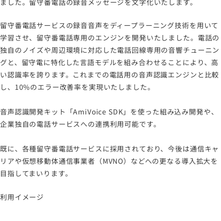
ました。留守番電話の録音メッセージを文字化いたします。
サイトのご利用について
ソーシャルメディアポリシー
留守番電話サービスの録音音声をディープラーニング技術を用いて
プライバシーポリシー
学習させ、留守番電話専用のエンジンを開発いたしました。電話の
独自のノイズや周辺環境に対応した電話回線専用の音響チューニン
情報セキュリティポリシー
グと、留守電に特化した言語モデルを組み合わせることにより、高
労働者派遣事業に関わる情報
い認識率を誇ります。これまでの電話用の音声認識エンジンと比較
メールマガジン
し、10%のエラー改善率を実現いたしました。
音声認識開発キット「AmiVoice SDK」を使った組み込み開発や、
企業独自の電話サービスへの連携利用可能です。
既に、各種留守番電話サービスに採用されており、今後は通信キャ
リアや仮想移動体通信事業者（MVNO）などへの更なる導入拡大を
目指してまいります。
利用イメージ