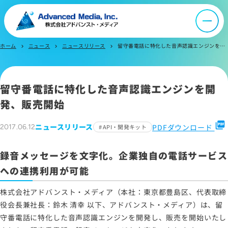
オウンドメディア
ニュース
ホーム
ニュース
ニュースリリース
留守番電話に特化した音声認識エンジンを開発、販売開始
chevron_right
chevron_right
chevron_right
採用情報
留守番電話に特化した音声認識エンジンを開
発、販売開始
IR情報
picture_as_pdf
ニュースリリース
PDFダウンロード
2017.06.12
API・開発キット
よくあるご質問
録音メッセージを文字化。企業独自の電話サービス
への連携利用が可能
お問い合わせ
株式会社アドバンスト・メディア（本社：東京都豊島区、代表取締
役会長兼社長：鈴木 清幸 以下、アドバンスト・メディア）は、留
守番電話に特化した音声認識エンジンを開発し、販売を開始いたし
サイトマップ