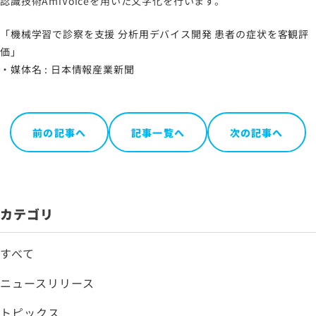
認識技術AmiVoiceを用いた文字化を行います。
お問い合わせ
「機械学習で診察を支援 分析用デバイス開発 患者の症状を客観評
価」
サイトマップ
・媒体名 : 日本情報産業新聞
サイトのご利用について
ソーシャルメディアポリシー
プライバシーポリシー
前の記事へ
記事一覧へ
次の記事へ
情報セキュリティポリシー
労働者派遣事業に関わる情報
メールマガジン
カテゴリ
すべて
ニュースリリース
トピックス