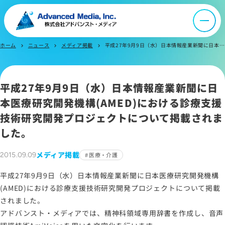
会社案内
ホーム
ニュース
メディア掲載
平成27年9月9日（水）日本情報産業新聞に日本医療研究開発機構(AMED)における診療支援技術研究開発プロジェクトについて掲載されました。
chevron_right
chevron_right
chevron_right
オウンドメディア
平成27年9月9日（水）日本情報産業新聞に日
ニュース
本医療研究開発機構(AMED)における診療支援
技術研究開発プロジェクトについて掲載されま
した。
採用情報
メディア掲載
2015.09.09
医療・介護
IR情報
平成27年9月9日（水）日本情報産業新聞に日本医療研究開発機構
(AMED)における診療支援技術研究開発プロジェクトについて掲載
よくあるご質問
されました。
アドバンスト・メディアでは、精神科領域専用辞書を作成し、音声