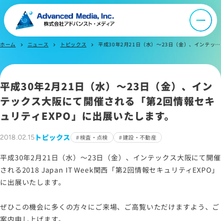
オウンドメディア
ニュース
ホーム
ニュース
トピックス
平成30年2月21日（水）～23日（金）、インテックス大阪にて開催される「第2回情報セキュリティEXPO」に出展いたします。
chevron_right
chevron_right
chevron_right
採用情報
平成30年2月21日（水）～23日（金）、イン
IR情報
テックス大阪にて開催される「第2回情報セキ
ュリティEXPO」に出展いたします。
よくあるご質問
トピックス
2018.02.15
検査・点検
建設・不動産
平成30年2月21日（水）～23日（金）、インテックス大阪にて開催
お問い合わせ
される2018 Japan IT Week関西「第2回情報セキュリティEXPO」
に出展いたします。
サイトマップ
ぜひこの機会に多くの方々にご来場、ご高覧いただけますよう、ご
サイトのご利用について
案内申し上げます。