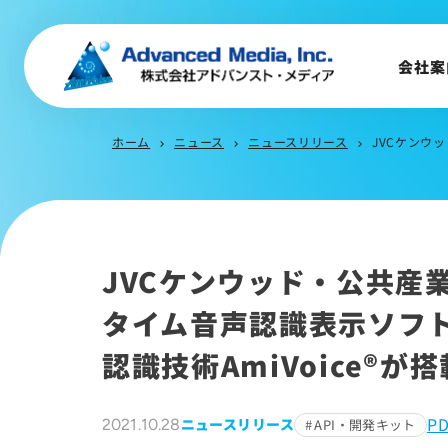
企業理念
事業内容
会社案
会社概要
トップメッセージ
ホーム
ニュース
ニュースリリース
JVCケンウ
chevron_right
chevron_right
chevron_right
会社沿革
サステナビリティ
JVCケンウッド・公共産
タイム音声認識表示ソフトウ
認識技術AmiVoice®が
P
ニュースリリース
2021.10.28
API・開発キット