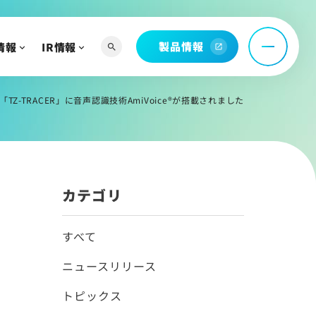
問
製品情報
情報
IR情報
search
open_in_new
-TRACER」に音声認識技術AmiVoice®が搭載されました
へ
よび関連資料
カテゴリ
情報
すべて
ニュースリリース
トピックス