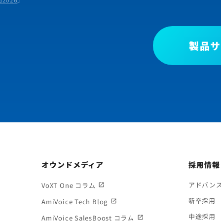
製品サ
オウンドメディア
採用情報
アドバン
VoXT One コラム
新卒採用
AmiVoice Tech Blog
中途採用
AmiVoice SalesBoost コラム