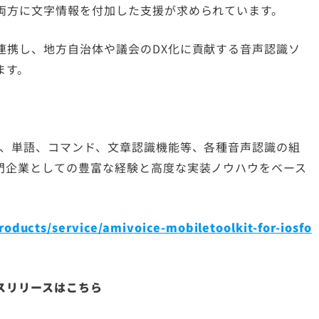
両方に文字情報を付加した支援が求められています。
連携し、地方自治体や議会のDX化に貢献する音声認識ソ
ます。
て、単語、コマンド、文章認識機能等、各種音声認識の組
門企業としての豊富な経験と高度な実装ノウハウをベース
ducts/service/amivoice-mobiletoolkit-for-iosfo
スリリースはこちら