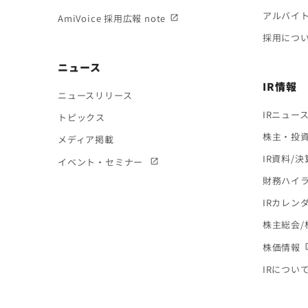
アルバイ
AmiVoice 採用広報 note
採用につ
ニュース
IR情報
ニュースリリース
IRニュー
トピックス
株主・投
メディア掲載
IR資料/
イベント・セミナー
財務ハイ
IRカレン
株主総会/
株価情報
IRについ