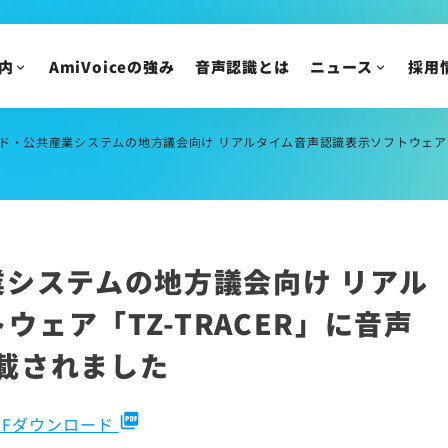
採用についてのご質
ニュース
内
AmiVoiceの強み
音声認識とは
ニュース
採用
IR情報
ニュースリリース
トピックス
IRニュース
ッド・公共産業システムの地方議会向け リアルタイム音声認識表示ソフトウェア「TZ
メディア掲載
株主・投資家の皆様
イベント・セミナー
IR資料/決算短信お
財務ハイライト
IRカレンダー
業システムの地方議会向け リアル
株主総会/株式関連
ェア「TZ-TRACER」に音声
株価情報
IRについてのご質問
搭載されました
picture_as_pdf
DFダウンロード