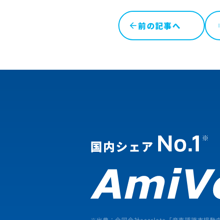
前の記事へ
l
※出典：合同会社ecarlate「
音声認識市場動向