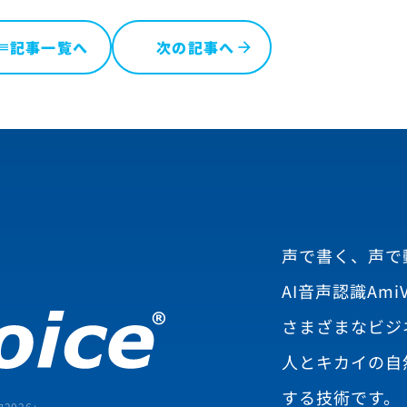
記事一覧へ
次の記事へ
ist
声で書く、声で
AI音声認識AmiV
さまざまなビジ
人とキカイの自
する技術です。
2026
」