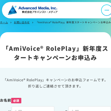
会社案内
オウンドメディア
ホーム
お問い合わせ
「AmiVoice® RolePlay」新年度スタートキャンペーンお申込み
chevron_right
chevron_right
ニュース
「AmiVoice® RolePlay」新年度ス
採用情報
タートキャンペーンお申込み
IR情報
「AmiVoice® RolePlay」キャンペーンのお申込フォームです。
折り返しご連絡させて頂きます。
よくあるご質問
お名前
必須
お問い合わせ