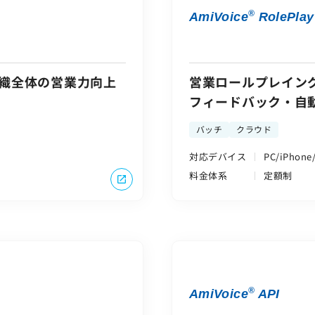
®
AmiVoice
RolePlay
織全体の営業力向上
営業ロールプレイン
フィードバック・自
援
バッチ
クラウド
対応デバイス
PC/iPhone
料金体系
定額制
®
AmiVoice
API