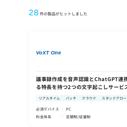
労働者派遣事業に関わる情報
28
メールマガジン
件の製品がヒットしました
VoXT One
議事録作成を音声認識とChatGPT
る特長を持つ2つの文字起こしサービ
リアルタイム
バッチ
クラウド
スタンドアロー
必須デバイス
PC
料金体系
定額制/従量制