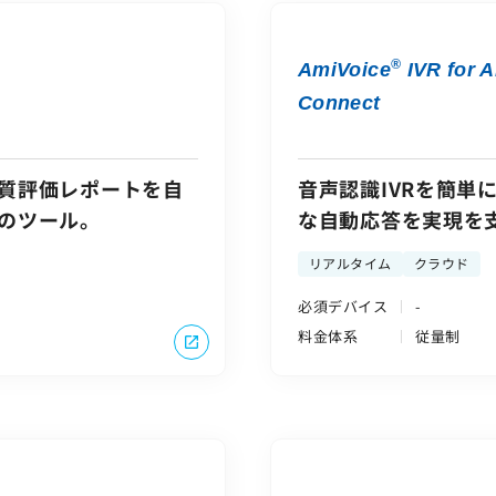
®
AmiVoice
IVR for 
Connect
質評価レポートを自
音声認識IVRを簡単
のツール。
な自動応答を実現を
リアルタイム
クラウド
必須デバイス
-
料金体系
従量制