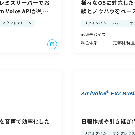
レミスサーバーでお
様々なOSに対応し
oice APIが利用
験とノウハウをベー
スタンドアローン
リアルタイム
バッチ
オ
必須デバイス
-
料金体系
定額制/従
®
AmiVoice
Ex7 Busi
を音声で効率化した
日報作成や引き継ぎ
リアルタイム
オンプレミ