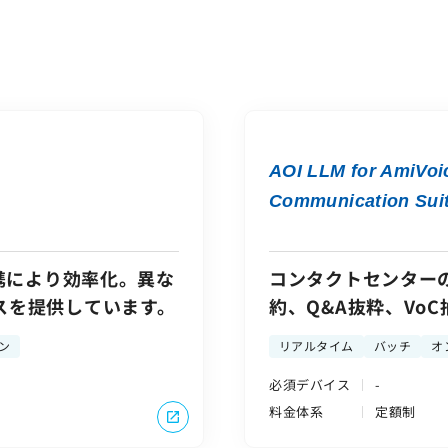
AOI LLM for AmiVoi
Communication Sui
連携により効率化。異な
コンタクトセンター
スを提供しています。
約、Q&A抜粋、Vo
度に実現。
ン
リアルタイム
バッチ
オ
必須デバイス
-
料金体系
定額制