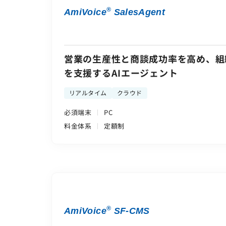
®
AmiVoice
SalesAgent
営業の生産性と商談成功率を高め、組
を支援するAIエージェント
リアルタイム
クラウド
必須端末
PC
料金体系
定額制
®
AmiVoice
SF-CMS