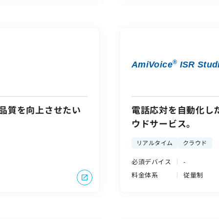
®
AmiVoice
ISR Stud
品質を向上させたい
電話応対を自動化し
ウドサービス。
リアルタイム
クラウド
必須デバイス
-
料金体系
従量制