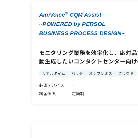
®
AmiVoice
CQM Assist
~POWERED by PERSOL
BUSINESS PROCESS DESIGN~
モニタリング業務を効率化し、応対品
動生成したいコンタクトセンター向け
リアルタイム
バッチ
オンプレミス
クラウド
必須デバイス
-
料金体系
定額制