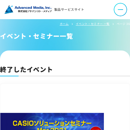
オウンドメディア
製品サービスサイト
コーポレートサイト
ホーム
イベント・セミナー 一覧
ページ 36
chevron_right
chevron_right
イベント・セミナー一覧
サイトマップ
サイトのご利用について
ソーシャルメディアポリシー
プライバシーポリシー
終了したイベント
情報セキュリティポリシー
労働者派遣事業に関わる情報
メールマガジン