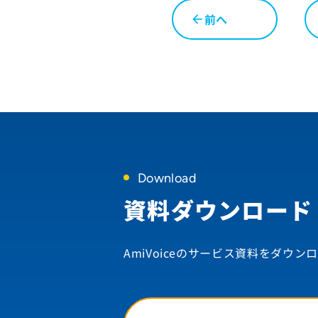
前へ
arrow_back
Download
資料ダウンロード
AmiVoiceのサービス資料を
ダウンロ