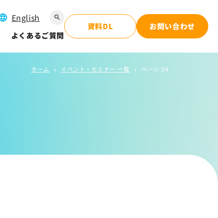
English
search
資料DL
お問い合わせ
よくあるご質問
ホーム
イベント・セミナー 一覧
ページ 34
chevron_right
chevron_right