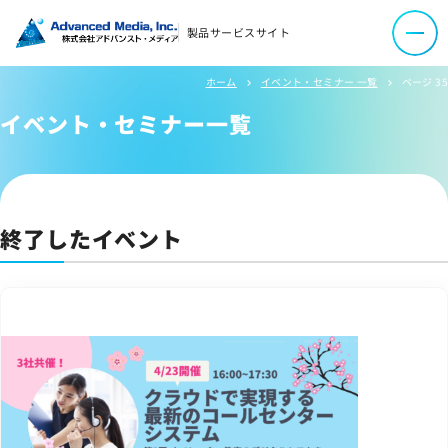
オウンドメディア
製品サービスサイト
コーポレートサイト
ホーム
イベント・セミナー 一覧
ページ 35
chevron_right
chevron_right
イベント・セミナー一覧
サイトマップ
サイトのご利用について
ソーシャルメディアポリシー
プライバシーポリシー
終了したイベント
情報セキュリティポリシー
労働者派遣事業に関わる情報
メールマガジン