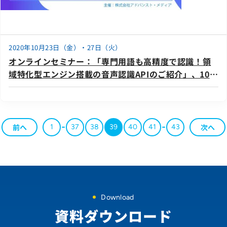
2020年10月23日（金）・27日（火）
オンラインセミナー：「専門用語も高精度で認識！領
域特化型エンジン搭載の音声認識APIのご紹介」、10月
23日（金）・27日（火）開催
前へ
次へ
1
37
38
39
40
41
43
Download
資料ダウンロード