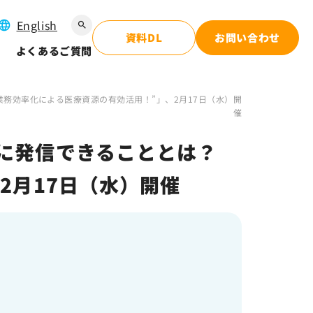
English
search
資料DL
お問い合わせ
よくあるご質問
務効率化による医療資源の有効活用！”」、2月17日（水）開
催
に発信できることとは？
2月17日（水）開催