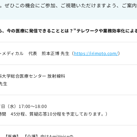
す。ぜひこの機会にご参加、ご視聴いただけますよう、ご案内
ら、今の医療に発信できることとは？”テレワークや業務効率化によ
トメディカル 代表 煎本正博 先生（
https://irimoto.com/
）
科大学総合医療センター 放射線科
先生
日（水）17:00～18:00
時間 45分程、質疑応答10分程を予定しております。）
,【医療】,【介護】向けAmiVoiceの