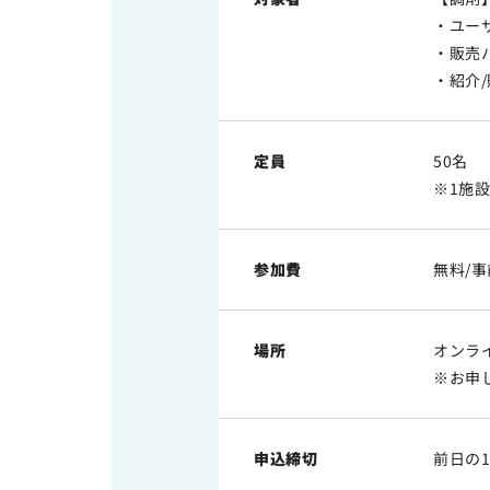
・ユー
・販売
・紹介
定員
50名
※1施
参加費
無料/
場所
オンライ
※お申
申込締切
前日の