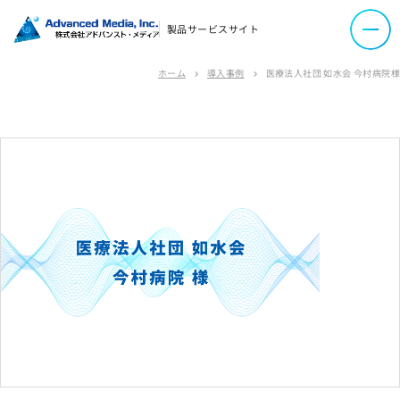
製品サービスサイト
サイトマップ
サイトのご利用について
ホーム
導入事例
医療法人社団 如水会 今村病院様
chevron_right
chevron_right
ソーシャルメディアポリシー
プライバシーポリシー
情報セキュリティポリシー
労働者派遣事業に関わる情報
メールマガジン