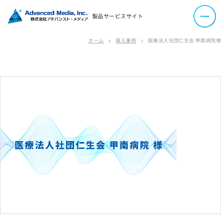
ソーシャルメディアポリシー
製品サービスサイト
プライバシーポリシー
ホーム
導入事例
医療法人社団仁生会 甲南病院様
情報セキュリティポリシー
chevron_right
chevron_right
労働者派遣事業に関わる情報
メールマガジン