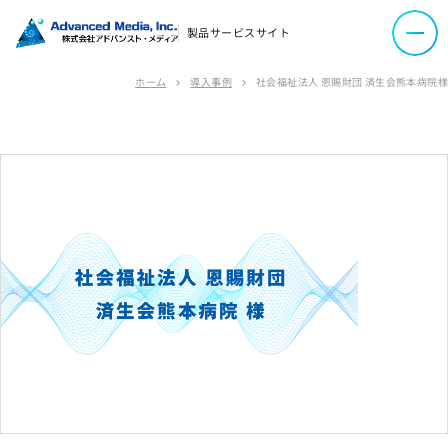
ソーシャルメディアポリシー
製品サービスサイト
プライバシーポリシー
情報セキュリティポリシー
ホーム
導入事例
社会福祉法人 恩賜財団 済生会熊本病院様
chevron_right
chevron_right
労働者派遣事業に関わる情報
メールマガジン