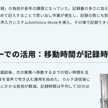
記録」の負担が長年の課題となっていた。記録量の多さに加
とめて記入することで思い出し作業が発生し、記録の質にも
入力システムAmiVoice iNoteを導入。その場で記録
ーでの活用：移動時間が記録
の面談後、次の業務へ移動するまでの短い時間を活
へ記録内容を音声で吹き込む運用を始めた。カルテ送信後に
にかかる負担が軽減。記録時間は平均して30分は