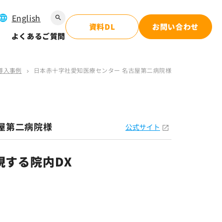
English
search
資料DL
お問い合わせ
よくあるご質問
導入事例
日本赤十字社愛知医療センター 名古屋第二病院様
chevron_right
屋第二病院様
公式サイト
現する院内DX