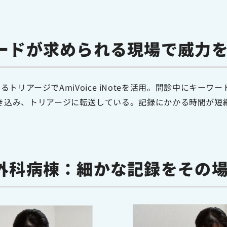
ードが求められる現場で威力
トリアージでAmiVoice iNoteを活用。問診中にキー
oteに吹き込み、トリアージに転送している。記録にかかる時間
外科病棟：細かな記録をその