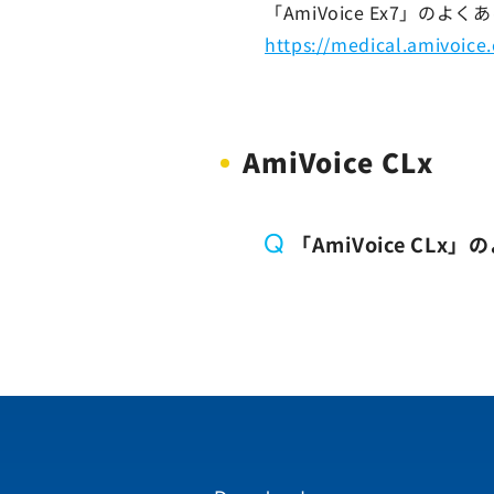
「AmiVoice Ex7」
https://medical.amivoice
AmiVoice CLx
Q
「AmiVoice CL