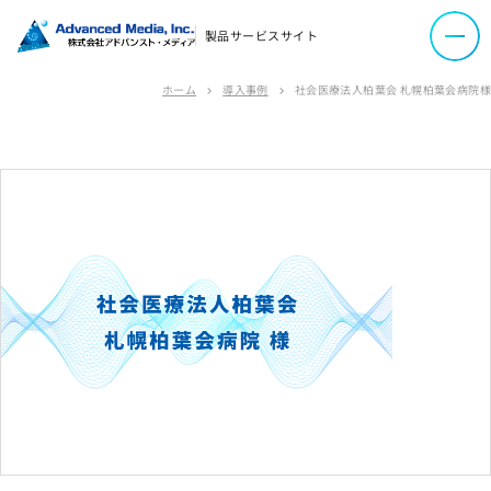
製品サービスサイト
コーポレートサイト
ホーム
導入事例
社会医療法人柏葉会 札幌柏葉会病院様
chevron_right
chevron_right
サイトマップ
サイトのご利用について
ソーシャルメディアポリシー
プライバシーポリシー
情報セキュリティポリシー
労働者派遣事業に関わる情報
メールマガジン