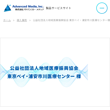
コーポレートサイト
製品サービスサイト
サイトマップ
ホーム
導入事例
公益社団法人地域医療振興協会 東京ベイ・浦安市川医療センター様
chevron_right
chevron_right
サイトのご利用について
ソーシャルメディアポリシー
プライバシーポリシー
情報セキュリティポリシー
労働者派遣事業に関わる情報
メールマガジン