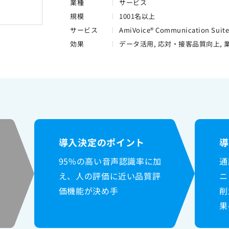
業種
サービス
規模
1001名以上
サービス
AmiVoice® Communication Suit
効果
データ活用, 応対・接客品質向上, 
導入決定のポイント
95%の高い音声認識率に加
通
え、人の評価に近い品質評
ニ
価機能が決め手
削
果