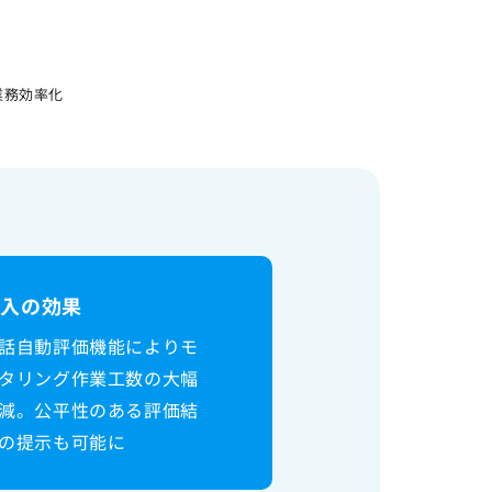
e
業務効率化
導入の効果
話自動評価機能によりモ
タリング作業工数の大幅
減。公平性のある評価結
の提示も可能に