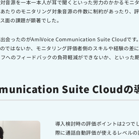
応対音源を一本一本人が耳で聞くといった労力のかかるモニ
人あたりのモニタリング対象音源の件数に制約があったり、
ース面の課題が顕著でした。
のがAmiVoice Communication Suite Clo
るのではないか、モニタリング評価者側のスキルや経験の差
ッフへのフィードバックの負荷軽減ができないか、といった
munication Suite Cloud
導入検討時の評価ポイントは2つで
際に通話自動評価が使えるレベルの