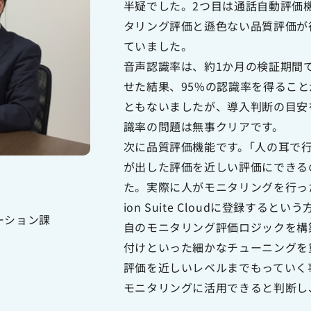
半疑でした。2つ目は通話自動評価
タリング評価と遜色ない品質評価が
ていました。
音声認識率は、約1か月の検証期間
せた結果、95%の認識率を得るこ
ともないましたが、導入判断の目安
識率の問題は無事クリアです。
次に品質評価機能です。｢人の耳で
が出した評価を近しい評価にできる
た。実際に人がモニタリングを行った音源を
ion Suite Cloudに登録する
ーション課
自のモニタリング評価ロジックを構
付けといった細かなチューニングを
評価を近しいレベルまでもっていく
モニタリングに活用できると判断し