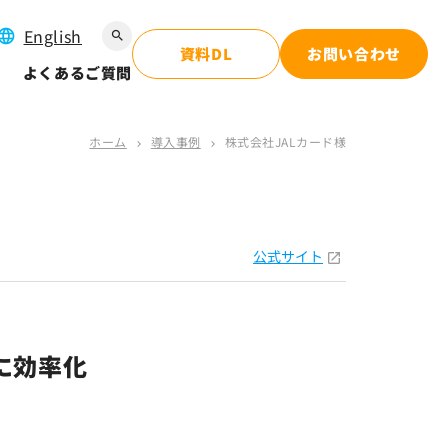
English
search
資料DL
お問い合わせ
よくあるご質問
ホーム
導入事例
株式会社JALカード様
chevron_right
chevron_right
公式サイト
に効率化