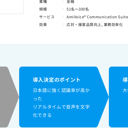
業種
金融
規模
51名～300名
サービス
AmiVoice® Communication Suit
効果
応対・接客品質向上, 業務効率化
導入決定のポイント
日本語に強く認識率が高か
大
った
リアルタイムで音声を文字
化できる