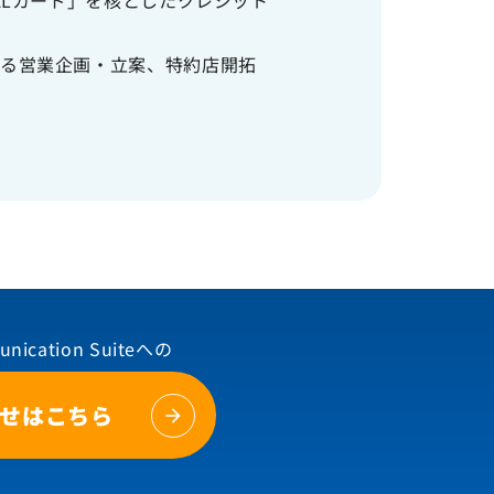
ALカード」を核としたクレジット
する営業企画・立案、特約店開拓
unication Suiteへの
せはこちら