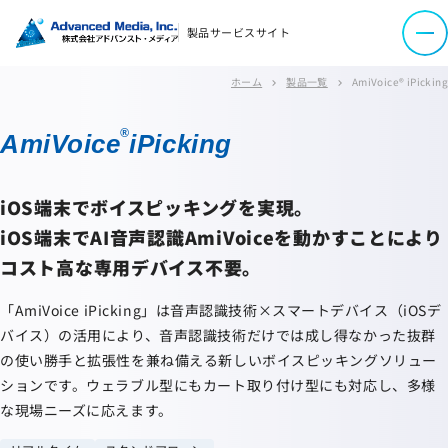
コーポレートサイト
製品サービスサイト
サイトマップ
ホーム
製品一覧
AmiVoice® iPicking
chevron_right
chevron_right
サイトのご利用について
ソーシャルメディアポリシー
®
AmiVoice
iPicking
プライバシーポリシー
情報セキュリティポリシー
iOS端末でボイスピッキングを実現。
労働者派遣事業に関わる情報
iOS端末でAI音声認識AmiVoiceを動かすことにより
メールマガジン
コスト高な専用デバイス不要。
「
AmiVoice iPicking
」は音声認識技術×スマートデバイス（iOSデ
バイス）の活用により、音声認識技術だけでは成し得なかった抜群
の使い勝手と拡張性を兼ね備える新しいボイスピッキングソリュー
ションです。ウェラブル型にもカート取り付け型にも対応し、多様
な現場ニーズに応えます。