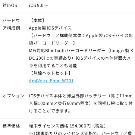
対応OS
iOS 9.0～
ハードウェ
【本体】
ア構成例
Apple製 iOSデバイス
【ハードウェア構成例本体：Apple製 iOSデバイス無
線バーコードリーダー】
MFi対応Bluetoothバーコードリーダー（Imager製 K
DC 200iでの実績あり）iOSデバイスの本体背面カメ
ラを利用することも可能
【無線ヘッドセット】
AmiVoice Front WT01
オプション
iOSデバイス本体と薄型外部バッテリー（高さ11mm
×幅100mm×奥行60mm程度）を同梱し腕に取り付
けることができます。
標準価格
端末ライセンス価格 154,000円（税込）
※1端末あたりのライセンス価格で、ハードウェア費