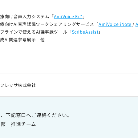
医療向け音声入力システム「
AmiVoice Ex7
」
療向けAI音声認識ワークシェアリングサービス「
AmiVoice iNote
/
A
フラインで使えるAI議事録ツール「
ScribeAssist
」
成AI関連参考展示 他
料
ルフレッサ株式会社
は、下記窓口へご連絡ください。
連部 推進チーム