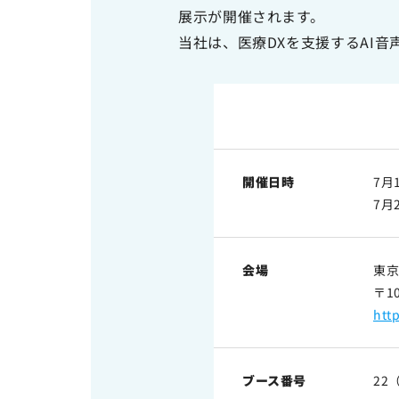
展示が開催されます。
サイトマップ
当社は、医療DXを支援するAI音
サイトのご利用について
ソーシャルメディアポリシー
プライバシーポリシー
情報セキュリティポリシー
労働者派遣事業に関わる情報
開催日時
7月
メールマガジン
7月
会場
東京
〒1
htt
ブース番号
22