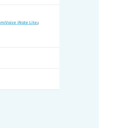
miVoice iNote Lite
」