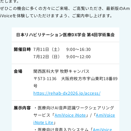
たします。
サイトのご利用について
ぜひこの機会に多くの方々にご来場、ご高覧いただき、最新版のAm
ソーシャルメディアポリシー
iVoiceを体験していただけますよう、ご案内申し上げます。
プライバシーポリシー
情報セキュリティポリシー
⽇本リハビリテーション医療DX学会 第4回学術集会
労働者派遣事業に関わる情報
メールマガジン
開催日時
7月11日（土） 9:00～16:30
7月12日（日） 9:00～12:00
会場
関⻄医科⼤学 牧野キャンパス
〒573-1136 大阪府枚方市宇山東町18番89
号
https://rehab-dx2026.jp/access/
展示内容
・医療向けAI音声認識ワークシェアリング
サービス「
AmiVoice iNote
」/「
AmiVoice
iNote Lite
」
・医療向け音声入力システム「
AmiVoice