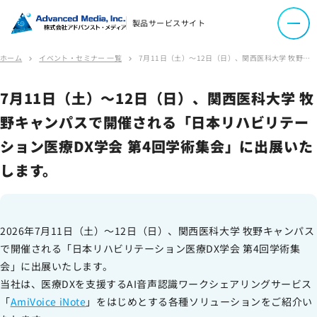
製品サービスサイト
よくあるご質問
ホーム
イベント・セミナー 一覧
7月11日（土）～12日（日）、関⻄医科⼤学 牧野キャンパスで開催される「⽇本リハビリテーション医療DX学会 第4回学術集会」に出展いたします。
chevron_right
chevron_right
資料ダウンロード
7月11日（土）～12日（日）、関⻄医科⼤学 牧
野キャンパスで開催される「⽇本リハビリテー
お問い合わせ
ション医療DX学会 第4回学術集会」に出展いた
します。
会社案内
2026年7月11日（土）～12日（日）、関⻄医科⼤学 牧野キャンパス
オウンドメディア
で開催される「⽇本リハビリテーション医療DX学会 第4回学術集
コーポレートサイト
会」に出展いたします。
当社は、医療DXを支援するAI音声認識ワークシェアリングサービス
「
AmiVoice iNote
」をはじめとする各種ソリューションをご紹介い
サイトマップ