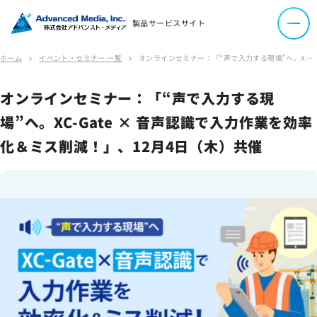
製品サービスサイト
お問い合わせ
ホーム
イベント・セミナー 一覧
オンラインセミナー：「“声で入力する現場”へ。XC-Gate × 音声認識で入力作業を効率化＆ミス削減！」、12月4日（木）共催
chevron_right
chevron_right
会社案内
オンラインセミナー：「“声で入力する現
場”へ。XC-Gate × 音声認識で入力作業を効率
オウンドメディア
化＆ミス削減！」、12月4日（木）共催
コーポレートサイト
サイトマップ
サイトのご利用について
ソーシャルメディアポリシー
プライバシーポリシー
情報セキュリティポリシー