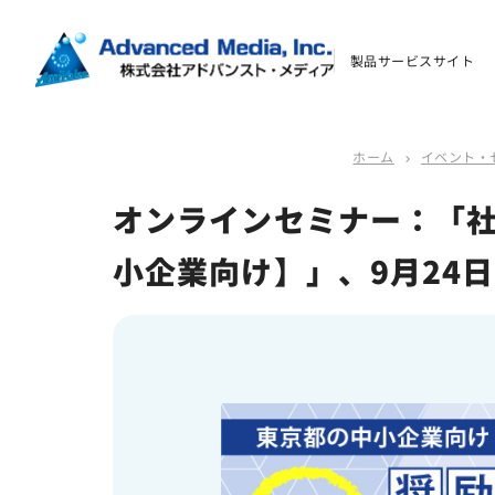
よくあるご質問
製品サービスサイト
資料ダウンロード
ホーム
イベント・
chevron_right
お問い合わせ
オンラインセミナー：「
会社案内
小企業向け】」、9月24
オウンドメディア
コーポレートサイト
サイトマップ
サイトのご利用について