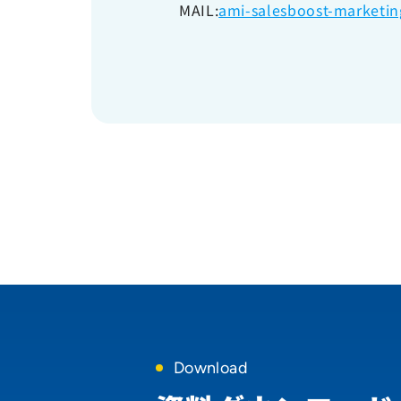
MAIL:
ami-salesboost-marketi
Download