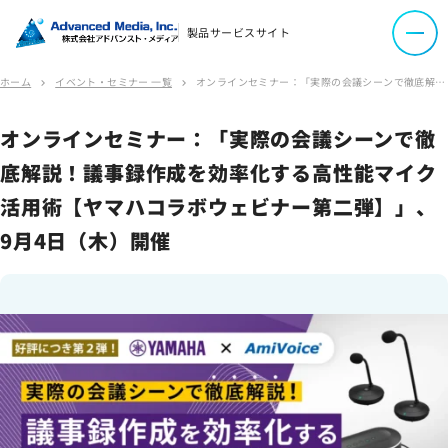
製品サービスサイト
お問い合わせ
ホーム
イベント・セミナー 一覧
オンラインセミナー：「実際の会議シーンで徹底解説！議事録作成を効率化する高性能マイク活用術【ヤマハコラボウェビナー第二弾】」、9月4日（木）開催
chevron_right
chevron_right
会社案内
オンラインセミナー：「実際の会議シーンで徹
底解説！議事録作成を効率化する高性能マイク
活用術【ヤマハコラボウェビナー第二弾】」、
オウンドメディア
9月4日（木）開催
コーポレートサイト
サイトマップ
サイトのご利用について
ソーシャルメディアポリシー
プライバシーポリシー
情報セキュリティポリシー