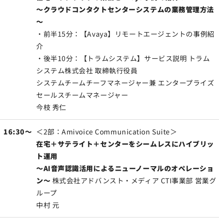
～クラウドコンタクトセンターシステムの業務管理方法
～
・前半15分：【Avaya】リモートエージェントの事例紹
介
・後半10分：【トラムシステム】サービス説明
トラム
システム株式会社 取締執行役員
システムチームチーフマネージャー兼 エンタープライズ
セールスチームマネージャー
今枝 秀仁
16:30～
＜2部：Amivoice Communication Suite＞
在宅＋サテライト＋センターをシームレスにハイブリッ
ト運用
～AI音声認識活用によるニューノーマルのオペレーショ
ン～
株式会社アドバンスト・メディア CTI事業部 営業グ
ループ
中村 元