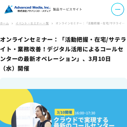
会社案内
製品サービスサイト
ホーム
イベント・セミナー 一覧
オンラインセミナー：「活動把握・在宅/サテライト・業務改善！デジタル活用によるコールセンターの最新オペレーション」、3月10日（水）開催
chevron_right
chevron_right
オウンドメディア
コーポレートサイト
オンラインセミナー：「活動把握・在宅/サテラ
イト・業務改善！デジタル活用によるコールセ
サイトマップ
ンターの最新オペレーション」、3月10日
サイトのご利用について
（水）開催
ソーシャルメディアポリシー
プライバシーポリシー
情報セキュリティポリシー
労働者派遣事業に関わる情報
メールマガジン