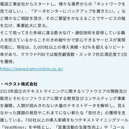
電話工事会社からスタートし、様々な業界からの「ネットワークを
見てほしい」、「データセンターにバックアップを置きたい。」な
ど様々なご相談を頂き、そのご要望をかなえることでサービスの幅
を広げ、事業拡大に至る。
そこで培ってきた多岐に渡る膨大なIT・通信技術を習得している職
人を抱えているからこそのきめ細やかで安心できるサービスが実現
可能に。現在は、3,000社以上の導入実績・92％を超えるリピート
率があり、クラウドPBXでは販売顧客数・スッタフ対応満足度で1位
を獲得。
https://www.tramsystem.co.jp/
・ベクスト株式会社
2013年設立のテキストマイニングに関するソフトウエアの開発及び
販売とそれらソフトウエアに関する教育及びコンサルティング事業
を展開。人間が読みきれない大量のテキストデータを解析し、見え
なかった課題の発見やこれまでにない新たな「気付き」の獲得を支
援している。700社以上の導入実績をもつテキストマイニングツール
「VextMiner」を中核とし、「営業活動の生産性向上」や「コール