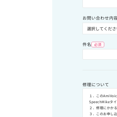
お問い合わせ内
件名
必須
修理について
１．このAmiV
SpeechMike
２．修理にかかる
３．このお申し