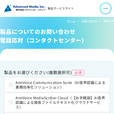
製品サービスサイト
資料ダウンロード
ホーム
お問い合わせ
電話応対
chevron_right
chevron_right
お問い合わせ
製品についてのお問い合わせ
電話応対（コンタクトセンター）
会社案内
オウンドメディア
製品をお選びください(複数選択可)
必須
コーポレートサイト
AmiVoice Communication Suite（AI音声認識による
業務効率化ソリューション）
サイトマップ
サイトのご利用について
AmiVoice MediaScriber Cloud（【お手軽版】AI音声
認識による録音ファイルテキスト化クラウドサービ
ソーシャルメディアポリシー
ス）
プライバシーポリシー