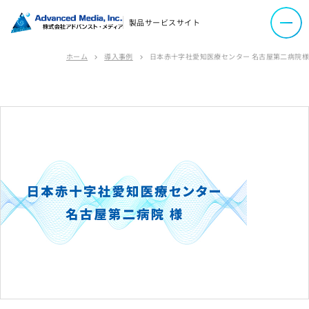
サイトマップ
製品サービスサイト
サイトのご利用について
ソーシャルメディアポリシー
ホーム
導入事例
日本赤十字社愛知医療センター 名古屋第二病院様
chevron_right
chevron_right
プライバシーポリシー
情報セキュリティポリシー
労働者派遣事業に関わる情報
メールマガジン