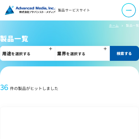
製品サービスサイト
ホーム
製品一覧
chevron_right
製品一覧
用途
業界
検索する
を選択する
を選択する
36
件の製品がヒットしました