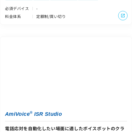
必須デバイス
-
料金体系
定額制/買い切り
®
AmiVoice
ISR Studio
電話応対を自動化したい場面に適したボイスボットのクラ