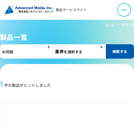
イベント・セミナー
製品サービスサイト
ホーム
製品一覧
chevron_right
よくあるご質問
製品一覧
資料ダウンロード
業界
検索する
AI対話
を選択する
お問い合わせ
1
件の製品がヒットしました
会社案内
オウンドメディア
コーポレートサイト