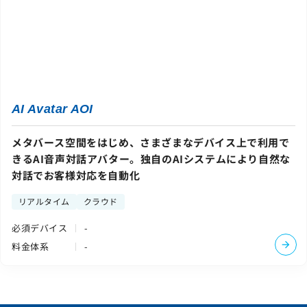
サイトマップ
サイトのご利用について
ソーシャルメディアポリシー
プライバシーポリシー
情報セキュリティポリシー
AI Avatar AOI
労働者派遣事業に関わる情報
メタバース空間をはじめ、さまざまなデバイス上で利用で
メールマガジン
きるAI音声対話アバター。独自のAIシステムにより自然な
対話でお客様対応を自動化
リアルタイム
クラウド
必須デバイス
-
料金体系
-