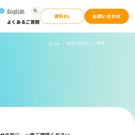
English
search
資料DL
お問い合わせ
よくあるご質問
ホーム
お問い合わせ
医療
chevron_right
chevron_right
せの前に、一度ご確認ください。