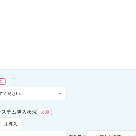
須
システム導入状況
必須
未導入