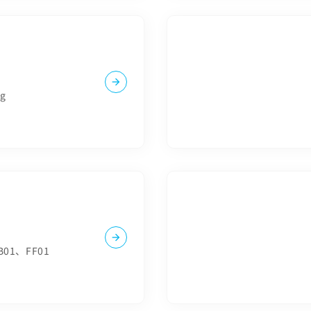
ng
B01、FF01