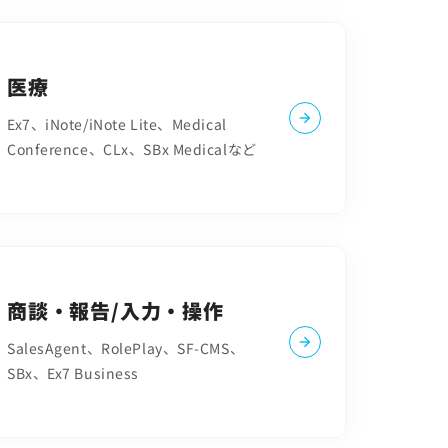
医療
Ex7、iNote/iNote Lite、Medical
Conference、CLx、SBx Medicalなど
商談・報告/入力・操作
SalesAgent、RolePlay、SF-CMS、
SBx、Ex7 Business