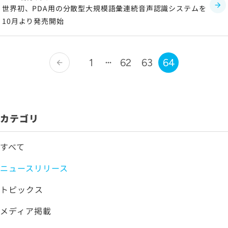
世界初、PDA用の分散型大規模語彙連続音声認識システムを
10月より発売開始
1
62
63
64
arrow_back
カテゴリ
すべて
ニュースリリース
トピックス
メディア掲載