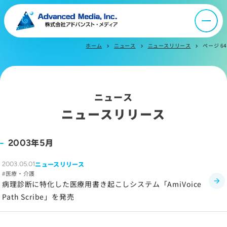
会社案内
オウンドメディア
ホーム
ニュース
ニュースリリース
ページ 64
chevron_right
chevron_right
chevron_right
ニュース
ニュース
ニュースリリース
採用情報
年
月
2003
5
IR情報
ニュースリリース
2003.05.01
医療・介護
よくあるご質問
病理診断に特化した医療用書き起こしシステム「AmiVoice
Path Scribe」を発売
お問い合わせ