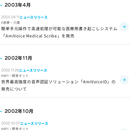
年
月
2003
4
サイトマップ
ニュースリリース
2003.04.11
医療・介護
サイトのご利用について
簡単手元操作で高速処理が可能な医療用書き起こしシステム
ソーシャルメディアポリシー
「AmiVoice Medical Scribe」を発売
プライバシーポリシー
情報セキュリティポリシー
年
月
2002
11
労働者派遣事業に関わる情報
メールマガジン
ニュースリリース
2002.11.26
API・開発キット
世界最高強度の音声認証ソリューション「AmiVoiceID」の
発売について
年
月
2002
10
ニュースリリース
2002.10.07
API・開発キット