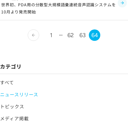
世界初、PDA用の分散型大規模語彙連続音声認識システムを
10月より発売開始
1
62
63
64
arrow_back
カテゴリ
すべて
ニュースリリース
トピックス
メディア掲載