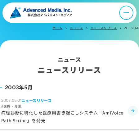
会社案内
オウンドメディア
ホーム
ニュース
ニュースリリース
ページ 64
chevron_right
chevron_right
chevron_right
ニュース
ニュース
ニュースリリース
採用情報
年
月
2003
5
IR情報
ニュースリリース
2003.05.01
医療・介護
よくあるご質問
病理診断に特化した医療用書き起こしシステム「AmiVoice
Path Scribe」を発売
お問い合わせ