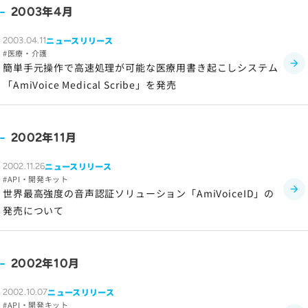
年
月
2003
4
サイトマップ
ニュースリリース
2003.04.11
医療・介護
サイトのご利用について
簡単手元操作で高速処理が可能な医療用書き起こしシステム
ソーシャルメディアポリシー
「AmiVoice Medical Scribe」を発売
プライバシーポリシー
情報セキュリティポリシー
年
月
2002
11
労働者派遣事業に関わる情報
メールマガジン
ニュースリリース
2002.11.26
API・開発キット
世界最高強度の音声認証ソリューション「AmiVoiceID」の
発売について
年
月
2002
10
ニュースリリース
2002.10.07
API・開発キット