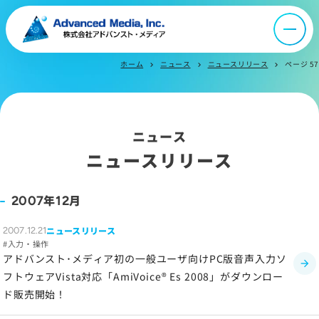
オウンドメディア
ニュース
ホーム
ニュース
ニュースリリース
ページ 57
chevron_right
chevron_right
chevron_right
採用情報
ニュース
IR情報
ニュースリリース
よくあるご質問
年
月
2007
12
ニュースリリース
2007.12.21
お問い合わせ
入力・操作
アドバンスト･メディア初の一般ユーザ向けPC版音声入力ソ
フトウェアVista対応「AmiVoice® Es 2008」がダウンロー
ド販売開始！
サイトマップ
サイトのご利用について