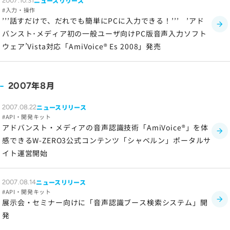
ニュースリリース
2007.10.31
入力・操作
’’’話すだけで、だれでも簡単にPCに入力できる！’’’ ’アド
バンスト･メディア初の一般ユーザ向けPC版音声入力ソフト
ウェア’Vista対応「
AmiVoice® Es 2008
」発売
年
月
2007
8
ニュースリリース
2007.08.22
API・開発キット
アドバンスト・メディアの音声認識技術「
AmiVoice®
」を体
感できるW-ZERO3公式コンテンツ「シャベルン」ポータルサ
イト運営開始
ニュースリリース
2007.08.14
API・開発キット
展示会・セミナー向けに「音声認識ブース検索システム」開
発