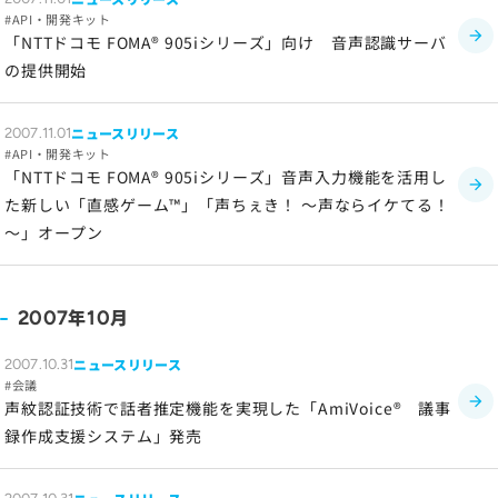
API・開発キット
「NTTドコモ FOMA® 905iシリーズ」向け 音声認識サーバ
の提供開始
ニュースリリース
2007.11.01
API・開発キット
「NTTドコモ FOMA® 905iシリーズ」音声入力機能を活用し
た新しい「直感ゲーム™」「声ちぇき！ ～声ならイケてる！
～」オープン
年
月
2007
10
ニュースリリース
2007.10.31
会議
声紋認証技術で話者推定機能を実現した「
AmiVoice®
議事
録作成支援システム」発売