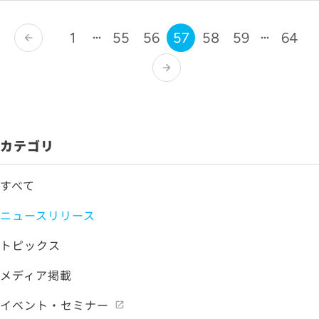
1
55
56
57
58
59
64
arrow_back
arrow_forward
カテゴリ
すべて
ニュースリリース
トピックス
メディア掲載
イベント・セミナー