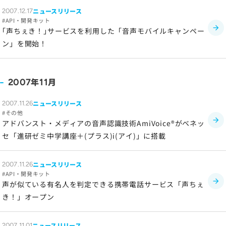
ニュースリリース
2007.12.17
ソーシャルメディアポリシー
API・開発キット
プライバシーポリシー
｢声ちぇき！｣サービスを利用した「音声モバイルキャンペー
ン」を開始！
情報セキュリティポリシー
労働者派遣事業に関わる情報
メールマガジン
年
月
2007
11
ニュースリリース
2007.11.26
その他
アドバンスト・メディアの音声認識技術
AmiVoice®
がベネッ
セ「進研ゼミ中学講座＋(プラス)i(アイ)」に搭載
ニュースリリース
2007.11.26
API・開発キット
声が似ている有名人を判定できる携帯電話サービス「声ちぇ
き！」オープン
ニュースリリース
2007.11.01