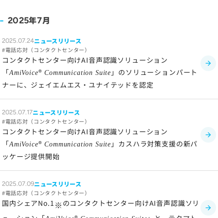
ソーシャルメディアポリシー
年
月
2025
7
プライバシーポリシー
情報セキュリティポリシー
ニュースリリース
2025.07.24
労働者派遣事業に関わる情報
電話応対（コンタクトセンター）
コンタクトセンター向けAI音声認識ソリューション
メールマガジン
「
®
」のソリューションパート
AmiVoice
Communication Suite
ナーに、ジェイエムエス・ユナイテッドを認定
ニュースリリース
2025.07.17
電話応対（コンタクトセンター）
コンタクトセンター向けAI音声認識ソリューション
「
®
」カスハラ対策支援の新パ
AmiVoice
Communication Suite
ッケージ提供開始
ニュースリリース
2025.07.09
電話応対（コンタクトセンター）
国内シェアNo.1
のコンタクトセンター向けAI音声認識ソリ
※