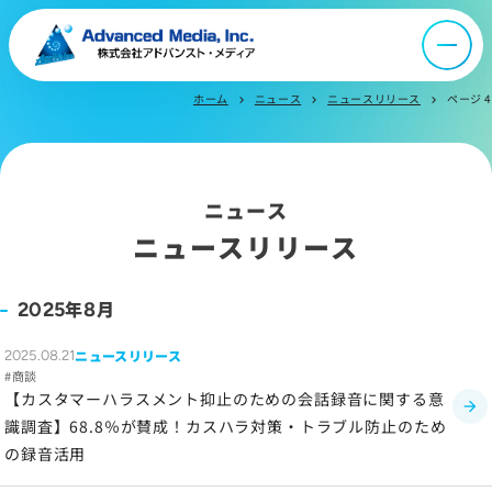
ニュース
ホーム
ニュース
ニュースリリース
ページ 4
chevron_right
chevron_right
chevron_right
採用情報
IR情報
ニュース
ニュースリリース
よくあるご質問
年
月
2025
8
お問い合わせ
ニュースリリース
2025.08.21
商談
【カスタマーハラスメント抑止のための会話録音に関する意
識調査】68.8％が賛成！カスハラ対策・トラブル防止のため
サイトマップ
の録音活用
サイトのご利用について