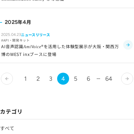
年
月
2025
4
ニュースリリース
2025.04.23
API・開発キット
AI音声認識
®を活用した体験型展示が大阪・関西万
AmiVoice
博のWEST inxブースに登場
1
2
3
4
5
6
64
arrow_back
arrow_forward
カテゴリ
すべて