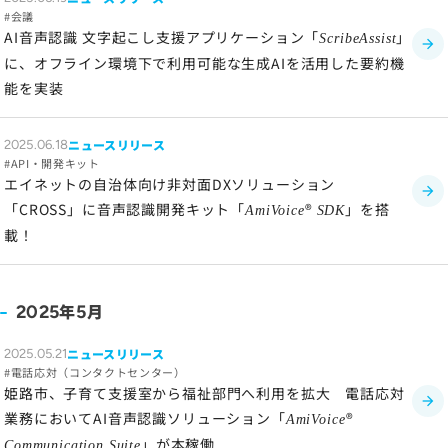
会議
AI音声認識 文字起こし支援アプリケーション「
」
ScribeAssist
に、オフライン環境下で利用可能な生成AIを活用した要約機
能を実装
ニュースリリース
2025.06.18
API・開発キット
エイネットの自治体向け非対面DXソリューション
「CROSS」に音声認識開発キット「
®
」を搭
AmiVoice
SDK
載！
年
月
2025
5
ニュースリリース
2025.05.21
電話応対（コンタクトセンター）
姫路市、子育て支援室から福祉部門へ利用を拡大 電話応対
業務においてAI音声認識ソリューション「
®
AmiVoice
」が本稼働
Communication Suite