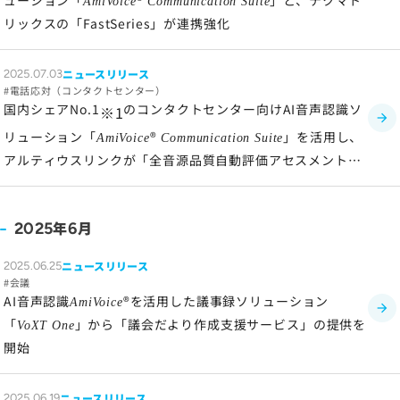
ューション「
®
」と、テクマト
AmiVoice
Communication Suite
リックスの「FastSeries」が連携強化
ニュースリリース
2025.07.03
電話応対（コンタクトセンター）
国内シェアNo.1
のコンタクトセンター向けAI音声認識ソ
※1
リューション「
®
」を活用し、
AmiVoice
Communication Suite
アルティウスリンクが「全音源品質自動評価アセスメントサ
ービス」を提供開始
年
月
2025
6
ニュースリリース
2025.06.25
会議
AI音声認識
®を活用した議事録ソリューション
AmiVoice
「
」から「議会だより作成支援サービス」の提供を
VoXT One
開始
ニュースリリース
2025.06.19