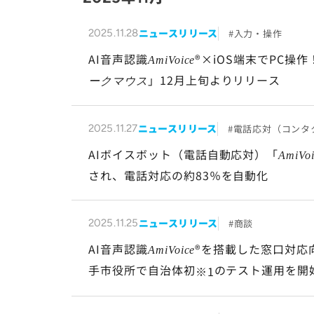
ニュースリリース
入力・操作
2025.11.28
AI音声認識
®×iOS端末でPC操
AmiVoice
」12月上旬よりリリース
ークマウス
ニュースリリース
電話応対（コンタ
2025.11.27
AIボイスボット（電話自動応対）「
AmiVo
され、電話対応の約83％を自動化
ニュースリリース
商談
2025.11.25
AI音声認識
®を搭載した窓口対応
AmiVoice
手市役所で自治体初
のテスト運用を開
※1