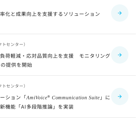
効率化と成果向上を支援するソリューション
クトセンター）
務負荷軽減・応対品質向上を支援 モニタリング
リの提供を開始
クトセンター）
ューション「
®
」に
AmiVoice
Communication Suite
新機能「AI多段階推論」を実装