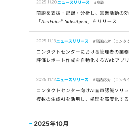
ニュースリリース
商談
2025.11.20
商談を支援・記録・分析し、営業活動の
「
®
」をリリース
AmiVoice
SalesAgent
ニュースリリース
電話応対（コンタ
2025.11.13
コンタクトセンターにおける管理者の業
評価レポート作成を自動化するWebアプ
ニュースリリース
電話応対（コンタ
2025.11.12
コンタクトセンター向けAI音声認識ソリ
複数の生成AIを活用し、処理を高度化する
年
月
2025
10