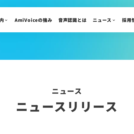
AmiVoice 採用広報 note
アルバイト・業務委
採用についてのご質
内
AmiVoiceの強み
音声認識とは
ニュース
採用
ニュース
IR情報
ニュースリリース
トピックス
IRニュース
メディア掲載
株主・投資家の皆様
イベント・セミナー
IR資料/決算短信お
財務ハイライト
IRカレンダー
ニュース
株主総会/株式関連
ニュースリリース
株価情報
IRについてのご質問