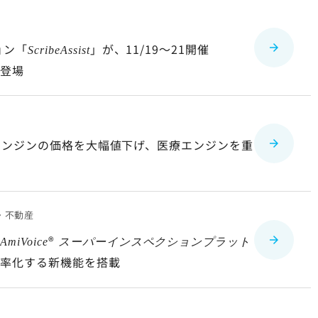
ョン「
」が、11/19～21開催
ScribeAssist
に登場
エンジンの価格を大幅値下げ、医療エンジンを重
・不動産
「
®
AmiVoice
スーパーインスペクションプラット
効率化する新機能を搭載