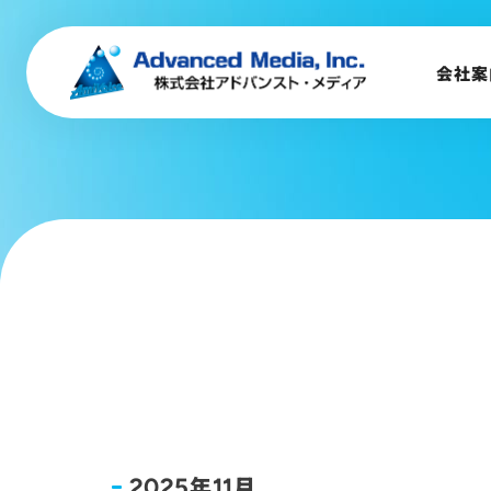
会社案内
企業理念
会社案
事業内容
会社概要
トップメッセージ
会社沿革
サステナビリティ
年
月
2025
11