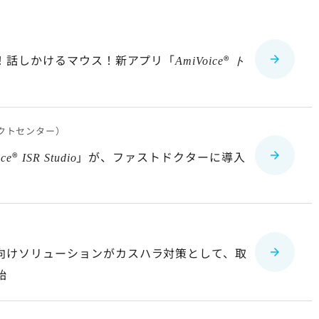
作！話しかけるマウス！新アプリ「
®
AmiVoice
ト
クトセンター）
®
」が、ファストドクターに導入
ice
ISR Studio
向けソリューションがカスハラ対策として、取
始