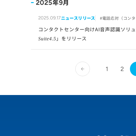
年
月
2025
9
ニュースリリース
電話応対（コンタ
2025.09.17
コンタクトセンター向けAI音声認識ソリ
」をリリース
Suite4.5
1
2
arrow_back