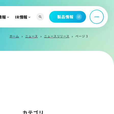
託
問
製品情報
情報
IR情報
search
open_in_new
ホーム
ニュース
ニュースリリース
ページ 3
chevron_right
chevron_right
chevron_right
へ
よび関連資料
情報
カテゴリ