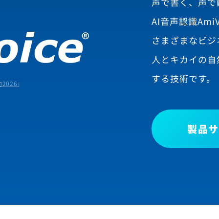
声で書く、声で
AI音声認識AmiV
さまざまなビジ
人とキカイの自
する技術です。
2026
」
製品サ