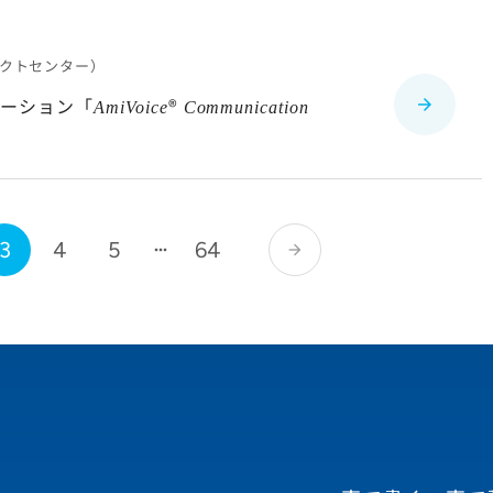
クトセンター）
ューション「
®
AmiVoice
Communication
3
4
5
64
arrow_forward