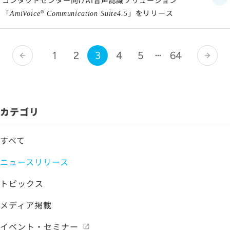
コンタクトセンター向けAI音声認識ソリューション
「
®
」をリリース
AmiVoice
Communication Suite4.5
1
2
3
4
5
64
arrow_back
arrow_forward
カテゴリ
すべて
ニュースリリース
トピックス
メディア掲載
イベント・セミナー