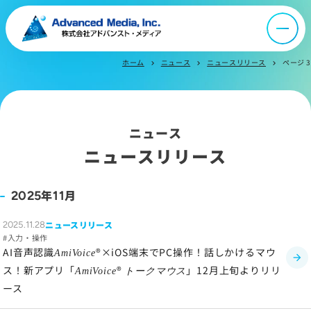
オウンドメディア
ニュース
ホーム
ニュース
ニュースリリース
ページ 3
chevron_right
chevron_right
chevron_right
採用情報
ニュース
IR情報
ニュースリリース
よくあるご質問
年
月
2025
11
ニュースリリース
2025.11.28
お問い合わせ
入力・操作
AI音声認識
®×iOS端末でPC操作！話しかけるマウ
AmiVoice
ス！新アプリ「
®
」12月上旬よりリリ
AmiVoice
トークマウス
サイトマップ
ース
サイトのご利用について