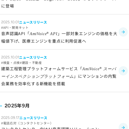
に登場
ニュースリリース
2025.10.01
API・開発キット
音声認識API「
®
」一部対象エンジンの価格を大
AmiVoice
API
幅値下げ、医療エンジンを重点に利用促進へ
ニュースリリース
2025.10.01
検査・点検
建設・不動産
建築工程管理プラットフォームサービス「
®
AmiVoice
スーパ
」にマンションの内覧
ーインスペクションプラットフォーム
会業務を効率化する新機能を搭載
年
月
2025
9
ニュースリリース
2025.09.17
電話応対（コンタクトセンター）