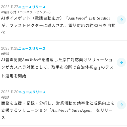
ニュースリリース
2025.11.27
ソーシャルメディアポリシー
電話応対（コンタクトセンター）
プライバシーポリシー
AIボイスボット（電話自動応対）「
®
」
AmiVoice
ISR Studio
情報セキュリティポリシー
が、ファストドクターに導入され、電話対応の約83％を自動
化
労働者派遣事業に関わる情報
メールマガジン
ニュースリリース
2025.11.25
商談
AI音声認識
®を搭載した窓口対応向けソリューショ
AmiVoice
ンがカスハラ対策として、取手市役所で自治体初
のテス
※1
ト運用を開始
ニュースリリース
2025.11.20
商談
商談を支援・記録・分析し、営業活動の効率化と成果向上を
支援するソリューション「
®
」をリリー
AmiVoice
SalesAgent
ス