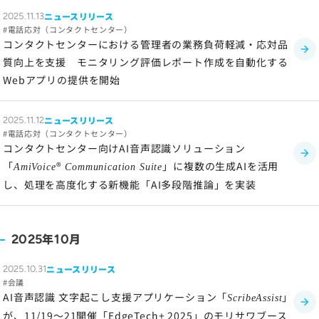
ニュースリリース
2025.11.13
電話応対（コンタクトセンター）
コンタクトセンターにおける管理者の業務負荷軽減・応対品
質向上を支援 モニタリング評価レポート作成を自動化する
Webアプリの提供を開始
ニュースリリース
2025.11.12
電話応対（コンタクトセンター）
コンタクトセンター向けAI音声認識ソリューション
「
®
」に複数の生成AIを活用
AmiVoice
Communication Suite
し、処理を高度化する新機能「AI多段階推論」を実装
年
月
2025
10
ニュースリリース
2025.10.31
会議
AI音声認識 文字起こし支援アプリケーション「
」
ScribeAssist
が、11/19～21開催「EdgeTech+ 2025」のモリサワブース