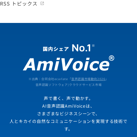
RSS トピックス
※出典：合同会社ecarlate「
音声認識市場動向2026
」
音声認識ソフトウェア/クラウドサービス市場
声で書く、声で動かす。
AI音声認識AmiVoiceは、
さまざまなビジネスシーンで、
人とキカイの自然なコミュニケーションを実現する技術で
す。