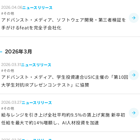
ニュースリリース
2026.04.06
ソーシャルメディアポリシー
その他
プライバシーポリシー
アドバンスト・メディア、ソフトウェア開発・第三者検証を
手がけるfeatを完全子会社化
情報セキュリティポリシー
労働者派遣事業に関わる情報
メールマガジン
年
月
2026
3
ニュースリリース
2026.03.31
その他
アドバンスト・メディア、学生投資連合USIC主催の「第10回
大学生対抗IRプレゼンコンテスト」に協賛
ニュースリリース
2026.03.27
その他
給与レンジを引き上げ全社平均約9.5%の賃上げ実施 新卒初
任給を最大で約14%増額し、AI人材投資を加速