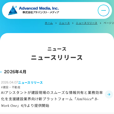
オウンドメディア
ニュース
ホーム
ニュース
ニュースリリース
ページ 2
chevron_right
chevron_right
chevron_right
採用情報
ニュース
IR情報
ニュースリリース
よくあるご質問
年
月
2026
4
ニュースリリース
2026.04.07
お問い合わせ
建設・不動産
AIアシスタントが建設現場のスムーズな情報共有と業務効率
化を支援建設業界向け新プラットフォーム「
®
AmiVoice
B-
」4/9より提供開始
サイトマップ
Work One
サイトのご利用について