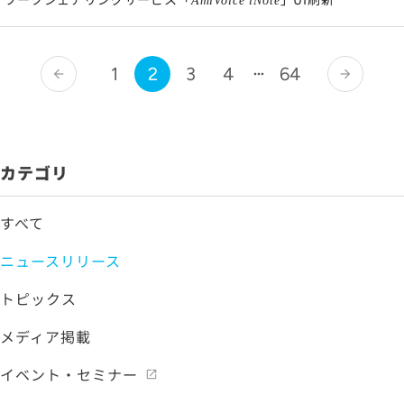
AmiVoice iNote
1
2
3
4
64
arrow_back
arrow_forward
カテゴリ
すべて
ニュースリリース
トピックス
メディア掲載
イベント・セミナー