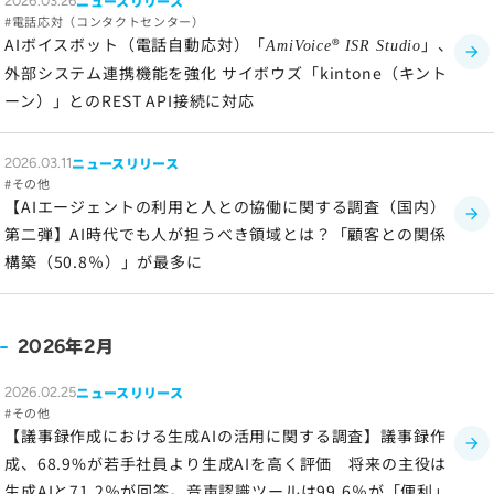
ニュースリリース
2026.03.26
電話応対（コンタクトセンター）
AIボイスボット（電話自動応対）「
®
」、
AmiVoice
ISR Studio
外部システム連携機能を強化 サイボウズ「kintone（キント
ーン）」とのREST API接続に対応
ニュースリリース
2026.03.11
その他
【AIエージェントの利用と人との協働に関する調査（国内）
第二弾】AI時代でも人が担うべき領域とは？「顧客との関係
構築（50.8％）」が最多に
年
月
2026
2
ニュースリリース
2026.02.25
その他
【議事録作成における生成AIの活用に関する調査】議事録作
成、68.9%が若手社員より生成AIを高く評価 将来の主役は
生成AIと71.2％が回答。音声認識ツールは99.6％が「便利」