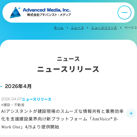
オウンドメディア
ニュース
ホーム
ニュース
ニュースリリース
ページ 2
chevron_right
chevron_right
chevron_right
採用情報
ニュース
IR情報
ニュースリリース
よくあるご質問
年
月
2026
4
ニュースリリース
2026.04.07
お問い合わせ
建設・不動産
AIアシスタントが建設現場のスムーズな情報共有と業務効率
化を支援建設業界向け新プラットフォーム「
®
AmiVoice
B-
」4/9より提供開始
サイトマップ
Work One
サイトのご利用について