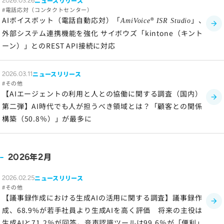
ニュースリリース
2026.03.26
電話応対（コンタクトセンター）
AIボイスボット（電話自動応対）「
®
」、
AmiVoice
ISR Studio
外部システム連携機能を強化 サイボウズ「kintone（キント
ーン）」とのREST API接続に対応
ニュースリリース
2026.03.11
その他
【AIエージェントの利用と人との協働に関する調査（国内）
第二弾】AI時代でも人が担うべき領域とは？「顧客との関係
構築（50.8％）」が最多に
年
月
2026
2
ニュースリリース
2026.02.25
その他
【議事録作成における生成AIの活用に関する調査】議事録作
成、68.9%が若手社員より生成AIを高く評価 将来の主役は
生成AIと71.2％が回答。音声認識ツールは99.6％が「便利」