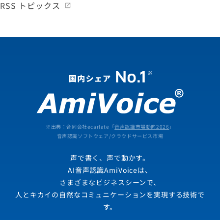
RSS トピックス
※出典：合同会社ecarlate「
音声認識市場動向2026
」
音声認識ソフトウェア/クラウドサービス市場
声で書く、声で動かす。
AI音声認識AmiVoiceは、
さまざまなビジネスシーンで、
人とキカイの自然なコミュニケーションを実現する技術で
す。