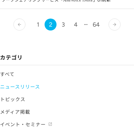
AmiVoice iNote
1
2
3
4
64
arrow_back
arrow_forward
カテゴリ
すべて
ニュースリリース
トピックス
メディア掲載
イベント・セミナー