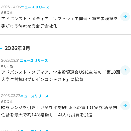
ニュースリリース
2026.04.06
ソーシャルメディアポリシー
その他
プライバシーポリシー
アドバンスト・メディア、ソフトウェア開発・第三者検証を
手がけるfeatを完全子会社化
情報セキュリティポリシー
労働者派遣事業に関わる情報
メールマガジン
年
月
2026
3
ニュースリリース
2026.03.31
その他
アドバンスト・メディア、学生投資連合USIC主催の「第10回
大学生対抗IRプレゼンコンテスト」に協賛
ニュースリリース
2026.03.27
その他
給与レンジを引き上げ全社平均約9.5%の賃上げ実施 新卒初
任給を最大で約14%増額し、AI人材投資を加速