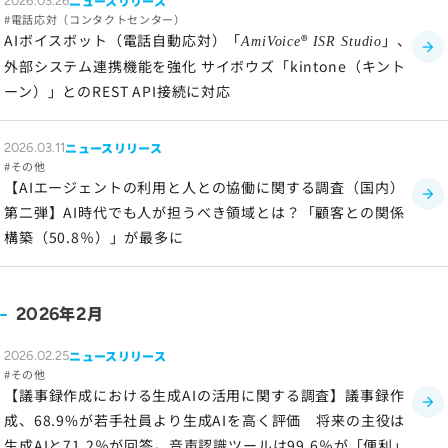
ニュースリリース
2026.03.26
電話応対（コンタクトセンター）
AIボイスボット（電話自動応対）「
®
」、
AmiVoice
ISR Studio
外部システム連携機能を強化 サイボウズ「kintone（キント
ーン）」とのREST API接続に対応
ニュースリリース
2026.03.11
その他
【AIエージェントの利用と人との協働に関する調査（国内）
第二弾】AI時代でも人が担うべき領域とは？「顧客との関係
構築（50.8％）」が最多に
年
月
2026
2
ニュースリリース
2026.02.25
その他
【議事録作成における生成AIの活用に関する調査】議事録作
成、68.9%が若手社員より生成AIを高く評価 将来の主役は
生成AIと71.2％が回答。音声認識ツールは99.6％が「便利」