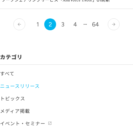
AmiVoice iNote
1
2
3
4
64
arrow_back
arrow_forward
カテゴリ
すべて
ニュースリリース
トピックス
メディア掲載
イベント・セミナー