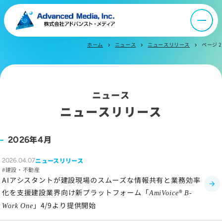
オウンドメディア
ニュース
ホーム
ニュース
ニュースリリース
ページ 2
chevron_right
chevron_right
chevron_right
採用情報
ニュース
IR情報
ニュースリリース
よくあるご質問
年
月
2026
4
ニュースリリース
2026.04.07
お問い合わせ
建設・不動産
AIアシスタントが建設現場のスムーズな情報共有と業務効率
化を支援建設業界向け新プラットフォーム「
®
AmiVoice
B-
」4/9より提供開始
サイトマップ
Work One
サイトのご利用について