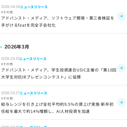
ニュースリリース
2026.04.06
ソーシャルメディアポリシー
その他
プライバシーポリシー
アドバンスト・メディア、ソフトウェア開発・第三者検証を
手がけるfeatを完全子会社化
情報セキュリティポリシー
労働者派遣事業に関わる情報
メールマガジン
年
月
2026
3
ニュースリリース
2026.03.31
その他
アドバンスト・メディア、学生投資連合USIC主催の「第10回
大学生対抗IRプレゼンコンテスト」に協賛
ニュースリリース
2026.03.27
その他
給与レンジを引き上げ全社平均約9.5%の賃上げ実施 新卒初
任給を最大で約14%増額し、AI人材投資を加速