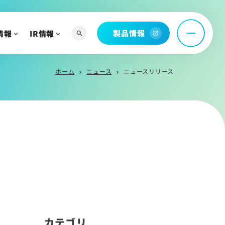
託
問
製品情報
情報
IR情報
search
open_in_new
ホーム
ニュース
ニュースリリース
chevron_right
chevron_right
へ
よび関連資料
情報
カテゴリ