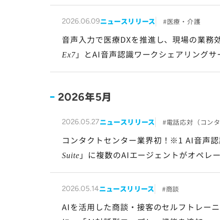
ニュースリリース
医療・介護
2026.06.09
音声入力で医療DXを推進し、現場の業務
」とAI音声認識ワークシェアリングサ
Ex7
20,000施設突破！
年
月
2026
5
ニュースリリース
電話応対（コン
2026.05.27
コンタクトセンター業界初！※1 AI音声
」に複数のAIエージェントがオペレ
Suite
ニュースリリース
商談
2026.05.14
AIを活用した商談・接客のセルフトレー