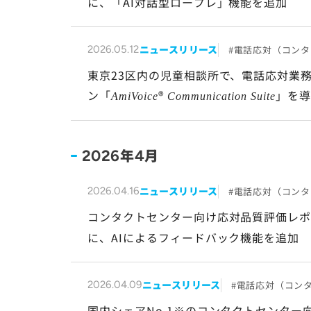
に、「AI対話型ロープレ」機能を追加
ニュースリリース
電話応対（コンタ
2026.05.12
東京23区内の児童相談所で、電話応対業
ン「
®
」を導
AmiVoice
Communication Suite
年
月
2026
4
ニュースリリース
電話応対（コンタ
2026.04.16
コンタクトセンター向け応対品質評価レ
に、AIによるフィードバック機能を追加
ニュースリリース
電話応対（コン
2026.04.09
国内シェアNo.1※のコンタクトセンター