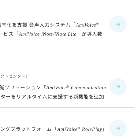
効率化を支援 音声入力システム「
®
AmiVoice
ービス「
」が導入数
AmiVoice iNote/iNote Lite
タクトセンター）
認識ソリューション「
®
AmiVoice
Communication
ーターをリアルタイムに支援する新機能を追加
ニングプラットフォーム「
®
」
AmiVoice
RolePlay