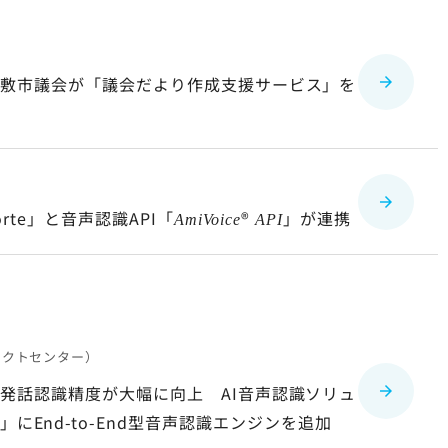
稲敷市議会が「議会だより作成支援サービス」を
te」と音声認識API「
®
」が連携
AmiVoice
API
タクトセンター）
発話認識精度が大幅に向上 AI音声認識ソリュ
」にEnd-to-End型音声認識エンジンを追加