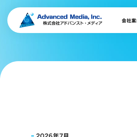
会社案内
企業理念
会社案
事業内容
会社概要
トップメッセージ
会社沿革
サステナビリティ
年
月
2026
7