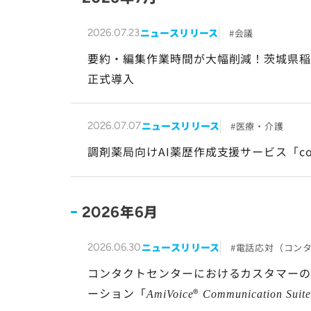
ニュースリリース
会議
2026.07.23
要約・編集作業時間が大幅削減！茨城県
正式導入
ニュースリリース
医療・介護
2026.07.07
調剤薬局向けAI薬歴作成支援サービス「cor
年
月
2026
6
ニュースリリース
電話応対（コン
2026.06.30
コンタクトセンターにおけるカスタマーの
ーション「
®
AmiVoice
Communication Suite