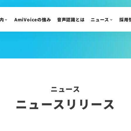
AmiVoice 採用広報 note
アルバイト・業務委
採用についてのご質
内
AmiVoiceの強み
音声認識とは
ニュース
採用
ニュース
IR情報
ニュースリリース
トピックス
IRニュース
メディア掲載
株主・投資家の皆様
イベント・セミナー
IR資料/決算短信お
財務ハイライト
IRカレンダー
ニュース
株主総会/株式関連
ニュースリリース
株価情報
IRについてのご質問