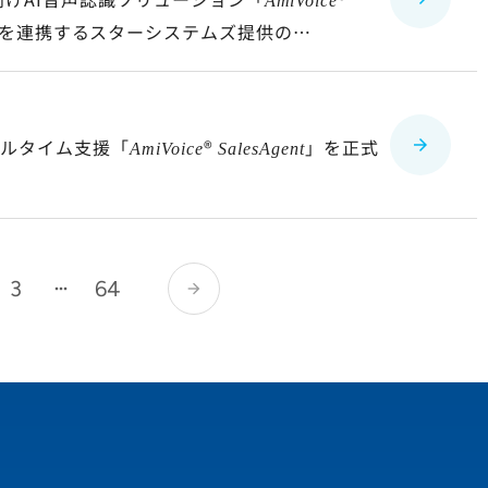
AmiVoice
ne」を連携するスターシステムズ提供の
ス
アルタイム支援「
®
」を正式
AmiVoice
SalesAgent
3
64
arrow_forward