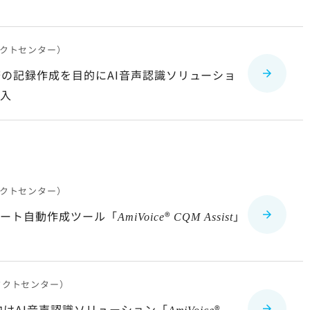
クトセンター）
務の記録作成を目的にAI音声認識ソリューショ
入
クトセンター）
ポート自動作成ツール「
®
」
AmiVoice
CQM Assist
タクトセンター）
向けAI音声認識ソリューション「
®