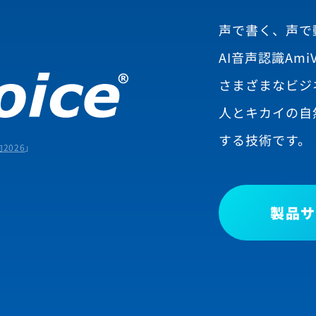
声で書く、声で
AI音声認識AmiV
さまざまなビジ
人とキカイの自
する技術です。
2026
」
製品サ