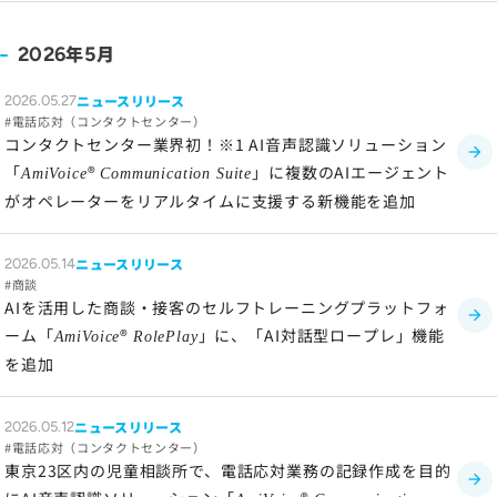
年
月
2026
5
ニュースリリース
2026.05.27
電話応対（コンタクトセンター）
コンタクトセンター業界初！※1 AI音声認識ソリューション
「
®
」に複数のAIエージェント
AmiVoice
Communication Suite
がオペレーターをリアルタイムに支援する新機能を追加
ニュースリリース
2026.05.14
商談
AIを活用した商談・接客のセルフトレーニングプラットフォ
ーム「
®
」に、「AI対話型ロープレ」機能
AmiVoice
RolePlay
を追加
ニュースリリース
2026.05.12
電話応対（コンタクトセンター）
東京23区内の児童相談所で、電話応対業務の記録作成を目的