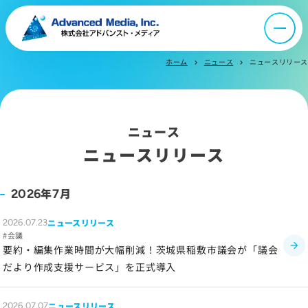
オウンドメディア
ニュース
ホーム
ニュース
ニュースリリース
chevron_right
chevron_right
採用情報
ニュース
IR情報
ニュースリリース
よくあるご質問
年
月
2026
7
ニュースリリース
2026.07.23
お問い合わせ
会議
要約・編集作業時間が大幅削減！茨城県稲敷市議会が「議会
だより作成支援サービス」を正式導入
サイトマップ
サイトのご利用について
ニュースリリース
2026.07.07