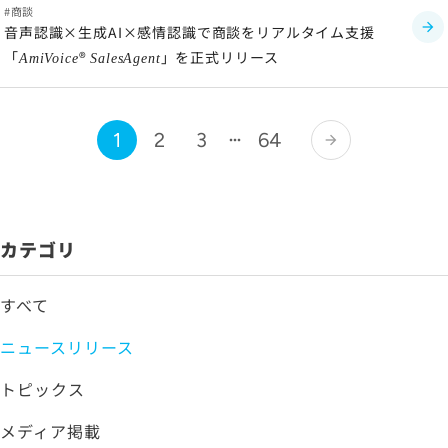
商談
音声認識×生成AI×感情認識で商談をリアルタイム支援
「
®
」を正式リリース
AmiVoice
SalesAgent
1
2
3
64
arrow_forward
カテゴリ
すべて
ニュースリリース
トピックス
メディア掲載