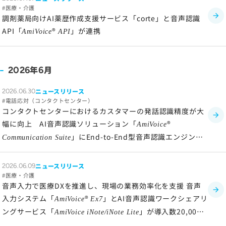
医療・介護
ソーシャルメディアポリシー
調剤薬局向けAI薬歴作成支援サービス「corte」と音声認識
プライバシーポリシー
API「
®
」が連携
AmiVoice
API
情報セキュリティポリシー
労働者派遣事業に関わる情報
年
月
2026
6
メールマガジン
ニュースリリース
2026.06.30
電話応対（コンタクトセンター）
コンタクトセンターにおけるカスタマーの発話認識精度が大
幅に向上 AI音声認識ソリューション「
®
AmiVoice
」にEnd-to-End型音声認識エンジンを
Communication Suite
追加
ニュースリリース
2026.06.09
医療・介護
音声入力で医療DXを推進し、現場の業務効率化を支援 音声
入力システム「
®
」とAI音声認識ワークシェアリ
AmiVoice
Ex7
ングサービス「
」が導入数20,000
AmiVoice iNote/iNote Lite
施設突破！