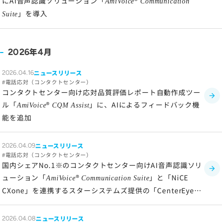
にAI音声認識ソリューション「
®
AmiVoice
Communication
」を導入
Suite
年
月
2026
4
ニュースリリース
2026.04.16
電話応対（コンタクトセンター）
コンタクトセンター向け応対品質評価レポート自動作成ツー
ル「
®
」に、AIによるフィードバック機
AmiVoice
CQM Assist
能を追加
ニュースリリース
2026.04.09
電話応対（コンタクトセンター）
国内シェアNo.1※のコンタクトセンター向けAI音声認識ソリ
ューション「
®
」と「NiCE
AmiVoice
Communication Suite
CXone」を連携するスターシステムズ提供の「CenterEye」
の新アダプターをリリース
ニュースリリース
2026.04.08