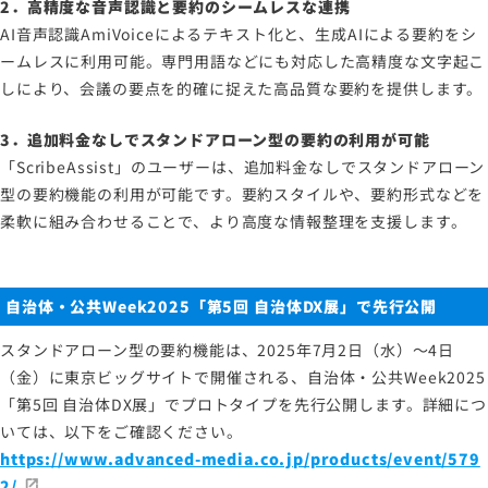
2．高精度な音声認識と要約のシームレスな連携
AI音声認識AmiVoiceによるテキスト化と、生成AIによる要約をシ
ームレスに利用可能。専門用語などにも対応した高精度な文字起こ
しにより、会議の要点を的確に捉えた高品質な要約を提供します。
3．追加料金なしでスタンドアローン型の要約の利用が可能
「ScribeAssist」のユーザーは、追加料金なしでスタンドアローン
型の要約機能の利用が可能です。要約スタイルや、要約形式などを
柔軟に組み合わせることで、より高度な情報整理を支援します。
自治体・公共
Week2025
「第
5
回 自治体
DX
展」で先行公開
スタンドアローン型の要約機能は、2025年7月2日（水）～4日
（金）に東京ビッグサイトで開催される、自治体・公共Week2025
「第5回 自治体DX展」でプロトタイプを先行公開します。詳細につ
いては、以下をご確認ください。
https://www.advanced-media.co.jp/products/event/579
2/