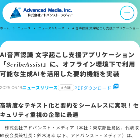
よくあるご質問
ホーム
ニュース
ニュースリリース
AI音声認識 文字起こし支援アプリケーション「ScribeAssist」に、オフライン環境下で利用可能な生成AIを活用した要約機能を実装
お問い合わせ
chevron_right
chevron_right
chevron_right
AI音声認識 文字起こし支援アプリケーション
サイトマップ
「
」に、オフライン環境下で利用
サイトのご利用について
ScribeAssist
可能な生成AIを活用した要約機能を実装
ソーシャルメディアポリシー
プライバシーポリシー
picture_as_pdf
ニュースリリース
PDFダウンロード
2025.06.19
会議
情報セキュリティポリシー
労働者派遣事業に関わる情報
高精度なテキスト化と要約をシームレスに実現！セ
メールマガジン
キュリティ重視の企業に最適
株式会社アドバンスト・メディア（本社：東京都豊島区、代表取
締役会長兼社長：鈴木清幸 以下、アドバンスト・メディア）は、