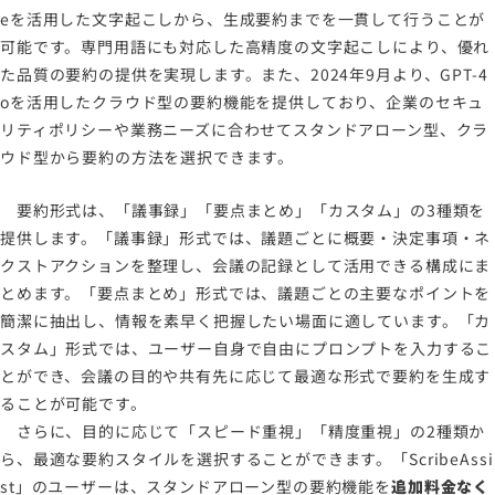
eを活用した文字起こしから、生成要約までを一貫して行うことが
可能です。専門用語にも対応した高精度の文字起こしにより、優れ
た品質の要約の提供を実現します。また、2024年9月より、GPT-4
oを活用したクラウド型の要約機能を提供しており、企業のセキュ
リティポリシーや業務ニーズに合わせてスタンドアローン型、クラ
ウド型から要約の方法を選択できます。
要約形式は、「議事録」「要点まとめ」「カスタム」の3種類を
提供します。「議事録」形式では、議題ごとに概要・決定事項・ネ
クストアクションを整理し、会議の記録として活用できる構成にま
とめます。「要点まとめ」形式では、議題ごとの主要なポイントを
簡潔に抽出し、情報を素早く把握したい場面に適しています。「カ
スタム」形式では、ユーザー自身で自由にプロンプトを入力するこ
とができ、会議の目的や共有先に応じて最適な形式で要約を生成す
ることが可能です。
さらに、目的に応じて「スピード重視」「精度重視」の2種類か
ら、最適な要約スタイルを選択することができます。「ScribeAssi
st」のユーザーは、スタンドアローン型の要約機能を
追加料金なく