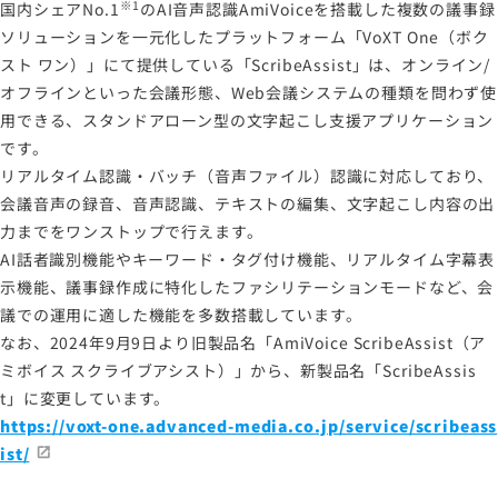
※1
国内シェアNo.1
のAI音声認識AmiVoiceを搭載した複数の議事録
ソリューションを一元化したプラットフォーム「VoXT One（ボク
スト ワン）」にて提供している「ScribeAssist」は、オンライン/
オフラインといった会議形態、Web会議システムの種類を問わず使
用できる、スタンドアローン型の文字起こし支援アプリケーション
です。
リアルタイム認識・バッチ（音声ファイル）認識に対応しており、
会議音声の録音、音声認識、テキストの編集、文字起こし内容の出
力までをワンストップで行えます。
AI話者識別機能やキーワード・タグ付け機能、リアルタイム字幕表
示機能、議事録作成に特化したファシリテーションモードなど、会
議での運用に適した機能を多数搭載しています。
なお、2024年9月9日より旧製品名「AmiVoice ScribeAssist（ア
ミボイス スクライブアシスト）」から、新製品名「ScribeAssis
t」に変更しています。
https://voxt-one.advanced-media.co.jp/service/scribeass
ist/