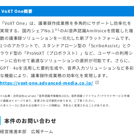
VoXT One概要
「VoXT One」は、議事録作成業務を多角的にサポートし効率化を
※1
実現する、国内シェアNo.1
のAI音声認識AmiVoiceを搭載した複
数の議事録ソリューションを一元化した新プラットフォームです。
1つのアカウントで、スタンドアローン型の「ScribeAssist」とク
ラウド型の「ProVoXT（プロボクスト）」など、ユーザーの利用シ
ーンに合わせて最適なソリューションの選択が可能です。さらに、
GPT‐4oを活用した要約生成や、音声入力ソリューションなど多彩
な機能により、議事録作成業務の効率化を実現します。
https://voxt-one.advanced-media.co.jp/
※1出典：合同会社ecarlate「音声認識市場動向2025」音声認識ソフトウェア/クラウドサービス市場
※画面はイメージであり、変更される可能性があります。ご了承ください。
※本リリースに含まれる仕様やリリース時期は、予告なく変更されることがあります。
本件のお問い合わせ
経営推進本部 広報チーム